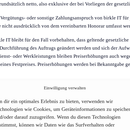
 grundsätzlich netto, also exklusive der bei Vorliegen der gese
er Vergütungs- oder sonstige Zahlungsanspruch von birkle IT für
e nicht ausdrücklich von dem vereinbarten Honorar umfasst wer
e IT bleibt für den Fall vorbehalten, dass geltende gesetzlich
Durchführung des Auftrags geändert werden und sich der Aufwa
Dienst- oder Werkleistungen bleiben Preiserhöhungen auch wege
ng eines Festpreises. Preiserhöhungen werden bei Bekanntgabe 
n, die innerhalb von 7 Werktagen ab der Bekanntgabe des Verla
Einwilligung verwalten
eferung oder Leistung verlangt werden.
 dir ein optimales Erlebnis zu bieten, verwenden wir
lich. birkle IT wird dem Vertragspartnern unverzüglich Mitte
chnologien wie Cookies, um Geräteinformationen zu speiche
d/oder darauf zuzugreifen. Wenn du diesen Technologien
stimmst, können wir Daten wie das Surfverhalten oder