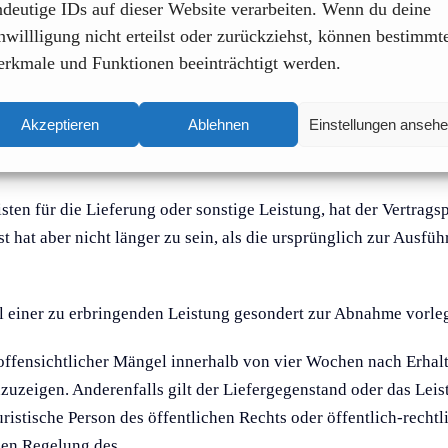
cherfüllung
ndeutige IDs auf dieser Website verarbeiten. Wenn du deine
nwillligung nicht erteilst oder zurückziehst, können bestimmt
on birkle IT mit der Sorgfalt eines ordentlichen Kaufmanns b
rkmale und Funktionen beeinträchtigt werden.
g. Bei der Erbringung von Dienst- oder Werkleistungen gründen 
aben des Vertragspartners. Termine und Fristen sind insgesamt 
Akzeptieren
Ablehnen
Einstellungen anseh
n, wenn der Vertragspartner seinen im Einzelfall bestehenden M
sprechenden Versäumnisses des Vertragspartnern hinausgeschob
ten für die Lieferung oder sonstige Leistung, hat der Vertragspa
 hat aber nicht länger zu sein, als die ursprünglich zur Ausfü
il einer zu erbringenden Leistung gesondert zur Abnahme vorle
ffensichtlicher Mängel innerhalb von vier Wochen nach Erhalt
anzuzeigen. Anderenfalls gilt der Liefergegenstand oder das Le
istische Person des öffentlichen Rechts oder öffentlich-rechtli
hen Regelung des