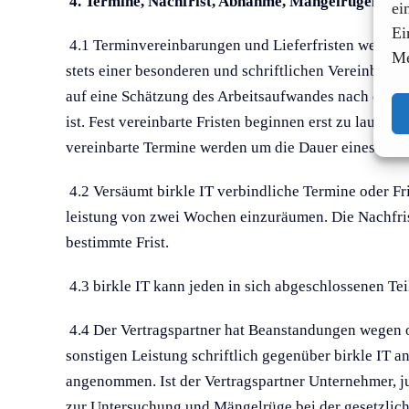
4. Termine, Nachfrist, Abnahme, Mängelrügen, Na
ei
Ei
4.1 Terminvereinbarungen und Lieferfristen werden v
Me
stets einer besonderen und schriftlichen Vereinbarun
auf eine Schätzung des Arbeitsaufwandes nach den Ang
ist. Fest vereinbarte Fristen beginnen erst zu laufe
vereinbarte Termine werden um die Dauer eines ent
4.2 Versäumt birkle IT verbindliche Termine oder Fris
leistung von zwei Wochen einzuräumen. Die Nachfrist
bestimmte Frist.
4.3 birkle IT kann jeden in sich abgeschlossenen Te
4.4 Der Vertragspartner hat Beanstandungen wegen o
sonstigen Leistung schriftlich gegenüber birkle IT 
angenommen. Ist der Vertragspartner Unternehmer, jur
zur Untersuchung und Mängelrüge bei der gesetzlic