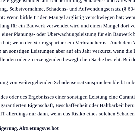
 Liefergegenständen auf Nacherfüllung, Schadens- und Aufwen
llung, Selbstvornahme, Schadens- und Aufwendungsersatz (§ 6
cht: Wenn birkle IT den Mangel arglistig verschwiegen hat; wen
ung für ein Bauwerk verwendet wird und einen Mangel dort ver
n einer Planungs- oder Überwachungsleistung für ein Bauwerk be
hat; wenn der Vertragspartner ein Verbraucher ist. Auch dem V
 sonstigen Leistungen aber auf ein Jahr verkürzt, wenn die Le
ellenden oder zu erzeugenden beweglichen Sache besteht. Bei 
hung von weitergehenden Schadensersatzansprüchen bleibt unbe
ndes oder des Ergebnisses einer sonstigen Leistung eine Garant
 garantierten Eigenschaft, Beschaffenheit oder Haltbarkeit ber
e IT allerdings nur dann, wenn das Risiko eines solchen Schadens 
igerung, Abtretungsverbot