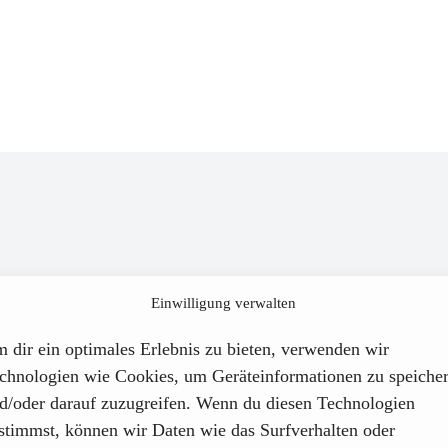
Leistungen
Einwilligung verwalten
 dir ein optimales Erlebnis zu bieten, verwenden wir
chnologien wie Cookies, um Geräteinformationen zu speiche
d/oder darauf zuzugreifen. Wenn du diesen Technologien
stimmst, können wir Daten wie das Surfverhalten oder
 – einschließlich Schutz vor
Einsatz Künstlicher Int