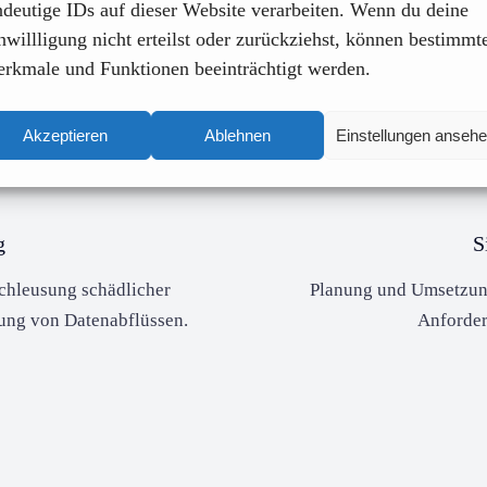
ndeutige IDs auf dieser Website verarbeiten. Wenn du deine
lüberwachung und Überprüfung
Anomalieanalysen, Mod
nwillligung nicht erteilst oder zurückziehst, können bestimmt
its).
rkmale und Funktionen beeinträchtigt werden.
Akzeptieren
Ablehnen
Einstellungen anseh
g
S
schleusung schädlicher
Planung und Umsetzung
ung von Datenabflüssen.
Anforder