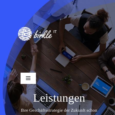
Skip
to
content
Toggle
Navigation
Industrien
Leistungen
Leistungen
Ihre Geschäftsstrategie der Zukunft schon