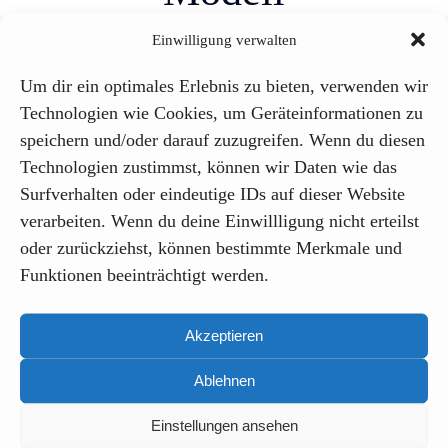
Einwilligung verwalten
Um dir ein optimales Erlebnis zu bieten, verwenden wir
Technologien wie Cookies, um Geräteinformationen zu
1. Bedarfsanalyse &
speichern und/oder darauf zuzugreifen. Wenn du diesen
Technologien zustimmst, können wir Daten wie das
Zielsetzung
Surfverhalten oder eindeutige IDs auf dieser Website
verarbeiten. Wenn du deine Einwillligung nicht erteilst
oder zurückziehst, können bestimmte Merkmale und
Funktionen beeinträchtigt werden.
Wir prüfen, wo KI in Ihrem Unternehmen
den größten Mehrwert stiftet – z. B. in der
Akzeptieren
Softwareentwicklung, bei der
Automatisierung oder im Datenmanagement.
Ablehnen
Gemeinsam definieren wir konkrete Ziele,
Einstellungen ansehen
Anwendungsfelder und Anforderungen.