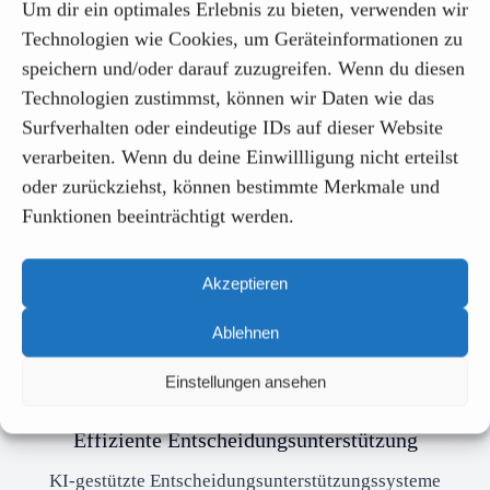
Um dir ein optimales Erlebnis zu bieten, verwenden wir
Technologien wie Cookies, um Geräteinformationen zu
speichern und/oder darauf zuzugreifen. Wenn du diesen
Technologien zustimmst, können wir Daten wie das
Intelligente Dokumentenverarbeitung
Surfverhalten oder eindeutige IDs auf dieser Website
verarbeiten. Wenn du deine Einwillligung nicht erteilst
KI-gestützte Datenverarbeitung extrahiert präzise
oder zurückziehst, können bestimmte Merkmale und
Informationen aus E-Mails, Formularen und PDFs,
Funktionen beeinträchtigt werden.
minimiert manuelle Aufwände und steigert durch
skalierbare, anpassungsfähige Lösungen nachhaltig
Akzeptieren
die Prozesseffizienz, indem Abläufe beschleunigt und
Fehlerquoten reduziert werden.
Ablehnen
Einstellungen ansehen
Effiziente Entscheidungsunterstützung
KI-gestützte Entscheidungsunterstützungssysteme