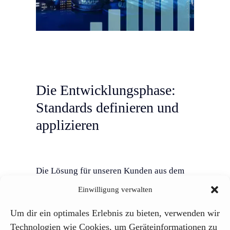
Die Entwicklungsphase:
Standards definieren und
applizieren
Die Lösung für unseren Kunden aus dem
Finanzsektor stellt eine automatisierte
Einwilligung verwalten
Code-Security Überprüfung dar. Bei der
Um dir ein optimales Erlebnis zu bieten, verwenden wir
Umsetzung legten wir, neben der
Technologien wie Cookies, um Geräteinformationen zu
technischen Exzellenz der Lösung, auch