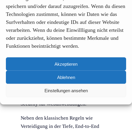
speichern und/oder darauf zuzugreifen. Wenn du diesen
großen Wert auf einfache Anwendbarkeit,
Technologien zustimmst, können wir Daten wie das
Zugänglichkeit und Unabhängigkeit von
Surfverhalten oder eindeutige IDs auf dieser Website
darunterliegenden Codesprachen und
verarbeiten. Wenn du deine Einwillligung nicht erteilst
Entwicklungsplattformen.
oder zurückziehst, können bestimmte Merkmale und
Funktionen beeinträchtigt werden.
Für den IT Security Check sollte sich die
Überprüfungssoftware an den OWASP
(Open Web Application Security Project)
Akzeptieren
Foundation Regeln orientieren.
Das
Ablehnen
OWASP Mobile Application Security
(MAS)
Projekt gilt als europaweit
Einstellungen ansehen
anerkannter Standard im Bereich IT
Security für Webanwendungen.
Neben den klassischen Regeln wie
Verteidigung in der Tiefe, End-to-End